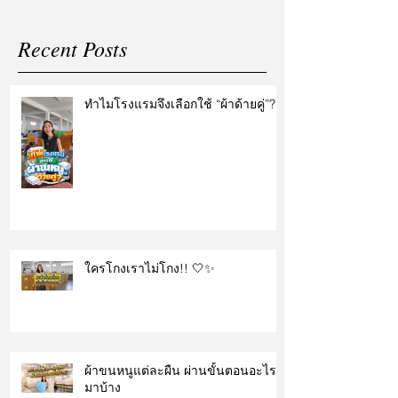
Recent Posts
ทำไมโรงแรมจึงเลือกใช้ “ผ้าด้ายคู่”?
ใครโกงเราไม่โกง!! 🤍✨
ผ้าขนหนูแต่ละผืน ผ่านขั้นตอนอะไร
มาบ้าง