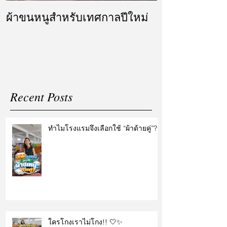
ผ้าขนหนูสำหรับเทศกาลปีใหม่
ผ้ารับไหว้ แล
แต่งงาน
Recent Posts
ทำไมโรงแรมจึงเลือกใช้ “ผ้าด้ายคู่”?
ใครโกงเราไม่โกง!! 🤍✨