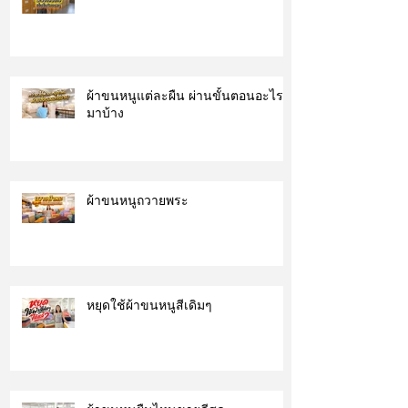
ผ้าขนหนูแต่ละผืน ผ่านขั้นตอนอะไร
มาบ้าง
ผ้าขนหนูถวายพระ
หยุดใช้ผ้าขนหนูสีเดิมๆ