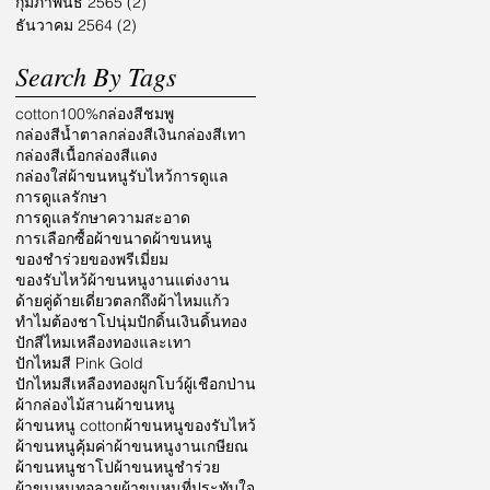
กุมภาพันธ์ 2565
(2)
2 กระทู้
ธันวาคม 2564
(2)
2 กระทู้
Search By Tags
cotton100%
กล่องสีชมพู
กล่องสีน้ำตาล
กล่องสีเงิน
กล่องสีเทา
กล่องสีเนื้อ
กล่องสีแดง
กล่องใส่ผ้าขนหนูรับไหว้
การดูแล
การดูแลรักษา
การดูแลรักษาความสะอาด
การเลือกซื้อผ้า
ขนาดผ้าขนหนู
ของชำร่วย
ของพรีเมี่ยม
ของรับไหว้ผ้าขนหนู
งานแต่งงาน
ด้ายคู่
ด้ายเดี่ยว
ตลก
ถึงผ้าไหมแก้ว
ทำไมต้องชาโป
นุ่ม
ปักดิ้นเงินดิ้นทอง
ปักสีไหมเหลืองทองและเทา
ปักไหมสี Pink Gold
ปักไหมสีเหลืองทอง
ผูกโบว์
ผู้เชือกป่าน
ผ้ากล่องไม้สาน
ผ้าขนหนู
ผ้าขนหนู cotton
ผ้าขนหนูของรับไหว้
ผ้าขนหนูคุ้มค่า
ผ้าขนหนูงานเกษียณ
ผ้าขนหนูชาโป
ผ้าขนหนูชำร่วย
ผ้าขนหนูทอลาย
ผ้าขนหนูที่ประทับใจ