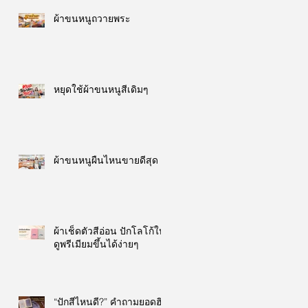
ผ้าขนหนูถวายพระ
หยุดใช้ผ้าขนหนูสีเดิมๆ
ผ้าขนหนูผืนไหนขายดีสุด
ผ้าเช็ดตัวสีอ่อน ปักโลโก้ให้
ดูพรีเมียมขึ้นได้ง่ายๆ
“ปักสีไหนดี?” คำถามยอดฮิต