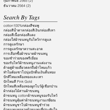
กุมภาพันธ์ 2565
(2)
2 กระทู้
ธันวาคม 2564
(2)
2 กระทู้
Search By Tags
cotton100%
กล่องสีชมพู
กล่องสีน้ำตาล
กล่องสีเงิน
กล่องสีเทา
กล่องสีเนื้อ
กล่องสีแดง
กล่องใส่ผ้าขนหนูรับไหว้
การดูแล
การดูแลรักษา
การดูแลรักษาความสะอาด
การเลือกซื้อผ้า
ขนาดผ้าขนหนู
ของชำร่วย
ของพรีเมี่ยม
ของรับไหว้ผ้าขนหนู
งานแต่งงาน
ด้ายคู่
ด้ายเดี่ยว
ตลก
ถึงผ้าไหมแก้ว
ทำไมต้องชาโป
นุ่ม
ปักดิ้นเงินดิ้นทอง
ปักสีไหมเหลืองทองและเทา
ปักไหมสี Pink Gold
ปักไหมสีเหลืองทอง
ผูกโบว์
ผู้เชือกป่าน
ผ้ากล่องไม้สาน
ผ้าขนหนู
ผ้าขนหนู cotton
ผ้าขนหนูของรับไหว้
ผ้าขนหนูคุ้มค่า
ผ้าขนหนูงานเกษียณ
ผ้าขนหนูชาโป
ผ้าขนหนูชำร่วย
ผ้าขนหนูทอลาย
ผ้าขนหนูที่ประทับใจ