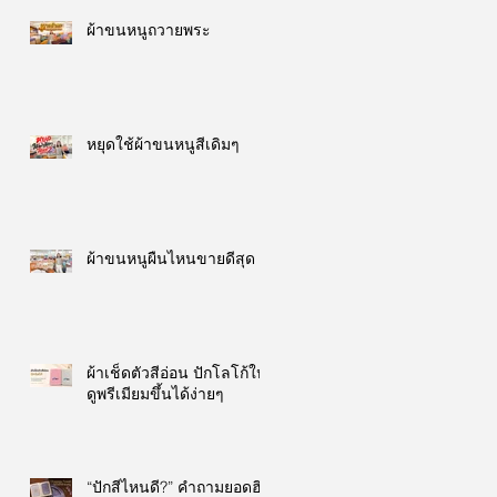
ผ้าขนหนูถวายพระ
หยุดใช้ผ้าขนหนูสีเดิมๆ
ผ้าขนหนูผืนไหนขายดีสุด
ผ้าเช็ดตัวสีอ่อน ปักโลโก้ให้
ดูพรีเมียมขึ้นได้ง่ายๆ
“ปักสีไหนดี?” คำถามยอดฮิต