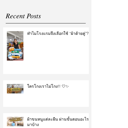
Recent Posts
ทำไมโรงแรมจึงเลือกใช้ “ผ้าด้ายคู่”?
ใครโกงเราไม่โกง!! 🤍✨
ผ้าขนหนูแต่ละผืน ผ่านขั้นตอนอะไร
มาบ้าง