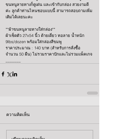
ขนหนูลายทางก็ดูเด่น และเข้ากับกล่อง สวยงามดี
ค่ะ ลูกค้าท่านไหนชอบแบบนี้ สามารถสอบถามเพิ่ม
เติมได้เลยนะคะ
**ผ้าขนหนูลายทางใส่กล่อง**
ผ้าเช็ดตัว 27x54 นิ้ว ด้ายเดี่ยว ทอลาย น้ำหนัก 
9lbs/dozen พร้อมใส่กล่องสีขมพู
ราคาประมาณ : 140 บาท (สำหรับการสั่งซื้อ
จำนวน 50 ผืน) ไม่รวมราคาปักและไม่รวมแพ็คเกจ
_______
ความคิดเห็น
เขียนความคิดเห็น…