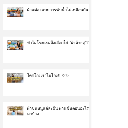
ผ้าแต่ละแบบการซับน้ำไม่เหมือนกัน
ทำไมโรงแรมจึงเลือกใช้ “ผ้าด้ายคู่”?
ใครโกงเราไม่โกง!! 🤍✨
ผ้าขนหนูแต่ละผืน ผ่านขั้นตอนอะไร
มาบ้าง