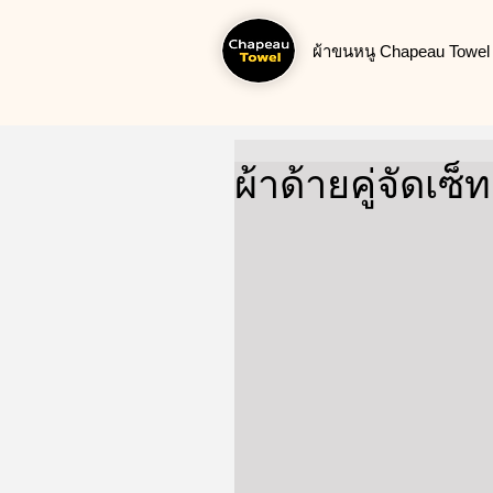
ผ้าขนหนู Chapeau Towel น
ผ้าด้ายคู่จัดเซ็ท