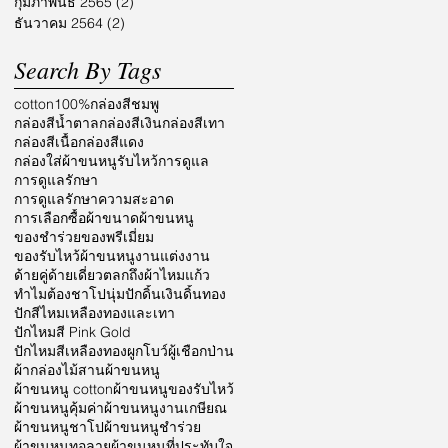
กุมภาพันธ์ 2565
(2)
2 กระทู้
ธันวาคม 2564
(2)
2 กระทู้
Search By Tags
cotton100%
กล่องสีชมพู
กล่องสีน้ำตาล
กล่องสีเงิน
กล่องสีเทา
กล่องสีเนื้อ
กล่องสีแดง
กล่องใส่ผ้าขนหนูรับไหว้
การดูแล
การดูแลรักษา
การดูแลรักษาความสะอาด
การเลือกซื้อผ้า
ขนาดผ้าขนหนู
ของชำร่วย
ของพรีเมี่ยม
ของรับไหว้ผ้าขนหนู
งานแต่งงาน
ด้ายคู่
ด้ายเดี่ยว
ตลก
ถึงผ้าไหมแก้ว
ทำไมต้องชาโป
นุ่ม
ปักดิ้นเงินดิ้นทอง
ปักสีไหมเหลืองทองและเทา
ปักไหมสี Pink Gold
ปักไหมสีเหลืองทอง
ผูกโบว์
ผู้เชือกป่าน
ผ้ากล่องไม้สาน
ผ้าขนหนู
ผ้าขนหนู cotton
ผ้าขนหนูของรับไหว้
ผ้าขนหนูคุ้มค่า
ผ้าขนหนูงานเกษียณ
ผ้าขนหนูชาโป
ผ้าขนหนูชำร่วย
ผ้าขนหนูทอลาย
ผ้าขนหนูที่ประทับใจ