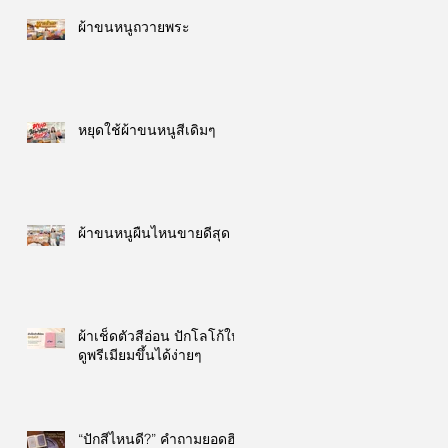
ผ้าขนหนูถวายพระ
หยุดใช้ผ้าขนหนูสีเดิมๆ
ผ้าขนหนูผืนไหนขายดีสุด
ผ้าเช็ดตัวสีอ่อน ปักโลโก้ให้
ดูพรีเมียมขึ้นได้ง่ายๆ
“ปักสีไหนดี?” คำถามยอดฮิต