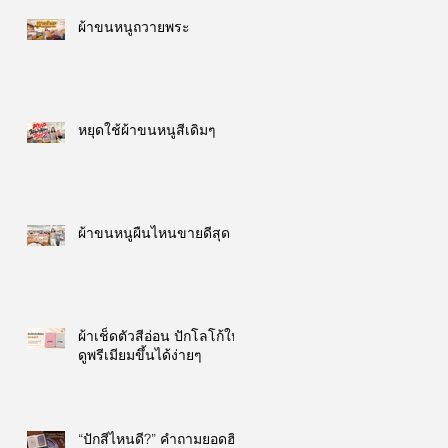
ผ้าขนหนูถวายพระ
หยุดใช้ผ้าขนหนูสีเดิมๆ
ผ้าขนหนูผืนไหนขายดีสุด
ผ้าเช็ดตัวสีอ่อน ปักโลโก้ให้
ดูพรีเมียมขึ้นได้ง่ายๆ
“ปักสีไหนดี?” คำถามยอดฮิต