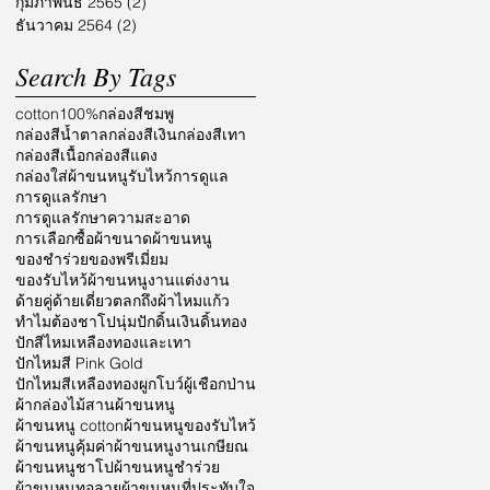
กุมภาพันธ์ 2565
(2)
2 กระทู้
ธันวาคม 2564
(2)
2 กระทู้
Search By Tags
cotton100%
กล่องสีชมพู
กล่องสีน้ำตาล
กล่องสีเงิน
กล่องสีเทา
กล่องสีเนื้อ
กล่องสีแดง
กล่องใส่ผ้าขนหนูรับไหว้
การดูแล
การดูแลรักษา
การดูแลรักษาความสะอาด
การเลือกซื้อผ้า
ขนาดผ้าขนหนู
ของชำร่วย
ของพรีเมี่ยม
ของรับไหว้ผ้าขนหนู
งานแต่งงาน
ด้ายคู่
ด้ายเดี่ยว
ตลก
ถึงผ้าไหมแก้ว
ทำไมต้องชาโป
นุ่ม
ปักดิ้นเงินดิ้นทอง
ปักสีไหมเหลืองทองและเทา
ปักไหมสี Pink Gold
ปักไหมสีเหลืองทอง
ผูกโบว์
ผู้เชือกป่าน
ผ้ากล่องไม้สาน
ผ้าขนหนู
ผ้าขนหนู cotton
ผ้าขนหนูของรับไหว้
ผ้าขนหนูคุ้มค่า
ผ้าขนหนูงานเกษียณ
ผ้าขนหนูชาโป
ผ้าขนหนูชำร่วย
ผ้าขนหนูทอลาย
ผ้าขนหนูที่ประทับใจ