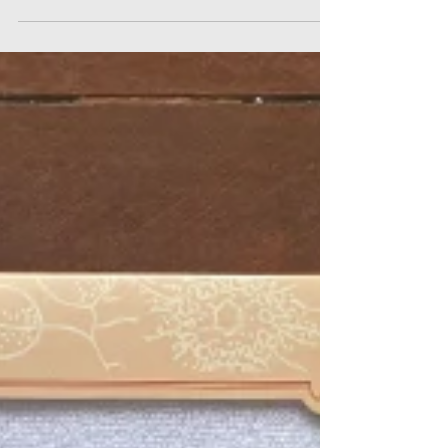
ผ้าเช็ดผมปักโลโก้ใส่กล่อง
สีเงิน
สำหรับลูกค้าที่เลือกผ้าเช็ดผมหลากหลายสี
สามารถปักโลโก้ให้สีโลโก้ดูเด่นชัดได้นะคะ
ตัวอย่างข้างต้นนี้ จะเลือกผ้าสีที่ตัดกับสีของ
โลโก้...