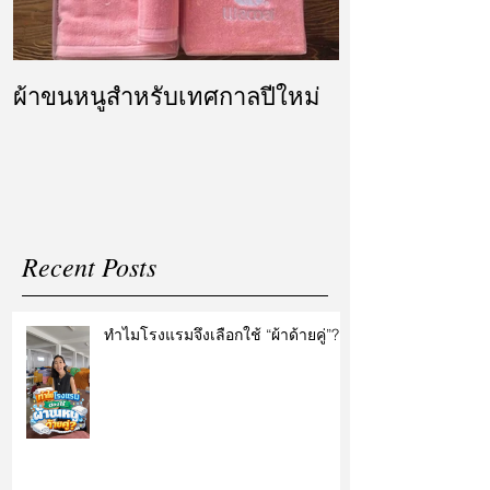
ผ้าขนหนูสำหรับเทศกาลปีใหม่
ผ้ารับไหว้ แล
แต่งงาน
Recent Posts
ทำไมโรงแรมจึงเลือกใช้ “ผ้าด้ายคู่”?