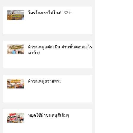
ใครโกงเราไม่โกง!! 🤍✨
ผ้าขนหนูแต่ละผืน ผ่านขั้นตอนอะไร
มาบ้าง
ผ้าขนหนูถวายพระ
หยุดใช้ผ้าขนหนูสีเดิมๆ