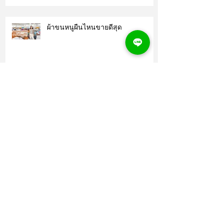
ผ้าขนหนูผืนไหนขายดีสุด
ผ้าเช็ดตัวสีอ่อน ปักโลโก้ให้ดูพรีเมียม
ขึ้นได้ง่ายๆ
“ปักสีไหนดี?” คำถามยอดฮิตที่เลือก
ยากที่สุด
ผ้าเช็ดตัวปักแบบพิมพ์ – เก็บชัดทุกราย