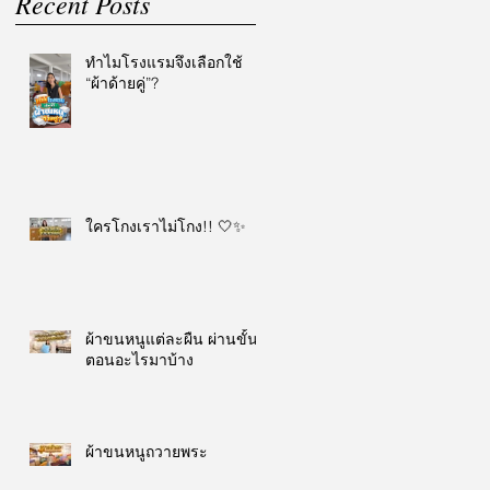
Recent Posts
ทำไมโรงแรมจึงเลือกใช้
“ผ้าด้ายคู่”?
ใครโกงเราไม่โกง!! 🤍✨
ผ้าขนหนูแต่ละผืน ผ่านขั้น
ตอนอะไรมาบ้าง
ผ้าขนหนูถวายพระ