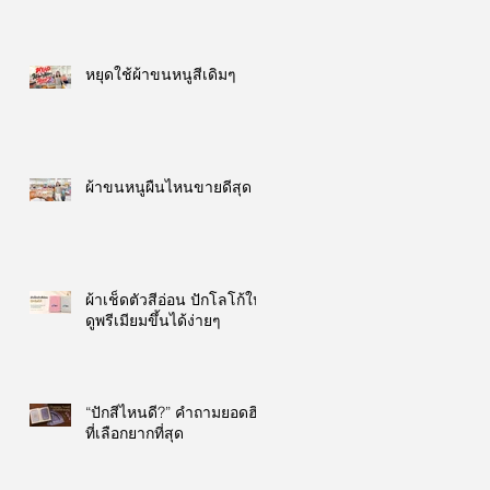
หยุดใช้ผ้าขนหนูสีเดิมๆ
ผ้าขนหนูผืนไหนขายดีสุด
ผ้าเช็ดตัวสีอ่อน ปักโลโก้ให้
ดูพรีเมียมขึ้นได้ง่ายๆ
“ปักสีไหนดี?” คำถามยอดฮิต
ที่เลือกยากที่สุด