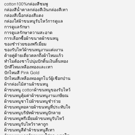
cotton100%
กล่องสีชมพู
กล่องสีน้ำตาล
กล่องสีเงิน
กล่องสีเทา
กล่องสีเนื้อ
กล่องสีแดง
กล่องใส่ผ้าขนหนูรับไหว้
การดูแล
การดูแลรักษา
การดูแลรักษาความสะอาด
การเลือกซื้อผ้า
ขนาดผ้าขนหนู
ของชำร่วย
ของพรีเมี่ยม
ของรับไหว้ผ้าขนหนู
งานแต่งงาน
ด้ายคู่
ด้ายเดี่ยว
ตลก
ถึงผ้าไหมแก้ว
ทำไมต้องชาโป
นุ่ม
ปักดิ้นเงินดิ้นทอง
ปักสีไหมเหลืองทองและเทา
ปักไหมสี Pink Gold
ปักไหมสีเหลืองทอง
ผูกโบว์
ผู้เชือกป่าน
ผ้ากล่องไม้สาน
ผ้าขนหนู
ผ้าขนหนู cotton
ผ้าขนหนูของรับไหว้
ผ้าขนหนูคุ้มค่า
ผ้าขนหนูงานเกษียณ
ผ้าขนหนูชาโป
ผ้าขนหนูชำร่วย
ผ้าขนหนูทอลาย
ผ้าขนหนูที่ประทับใจ
ผ้าขนหนูบริษัท
ผ้าขนหนูปักลาย
ผ้าขนหนูพรีเมี่ยม
ผ้าขนหนูรับไหว้
ผ้าขนหนูรับไหว้ราคาถูก
ผ้าขนหนูสีดำ
ผ้าขนหนูสีเทา