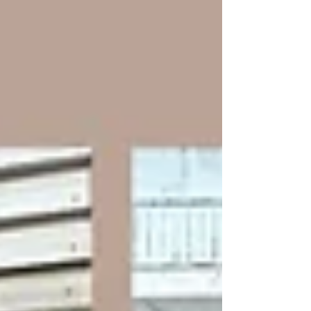
เลือกผ้าจึงไม่ควรพิจารณาเพียงสีสันหรือ
ราคาเท่านั้น แต่ควรให้ความสำคัญกับ
คุณภาพ เนื้อผ้า ความนุ่ม และการซับน้ำ
ด้วย ผ้าที่ผลิตจาก Cotton 100% จะให้สัมผัส
นุ่ม อ่อนโยนต่อผิว ซับน้ำได้ดี และมีความ
ทนทาน เหมาะสำหรับถวายในงานบุญ งาน
กฐิน งานผ้าป่า หรือจัดเป็นชุดสังฆทาน
นอกจากนี้ การเลือกขนาดที่เหมาะสมและสีส