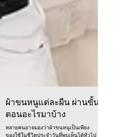
ผ้าขนหนูแต่ละผืน ผ่านขั้น