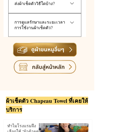
ส่งผ้าเช็ดตัววิธีใดบ้าง?
โทนสีอ่อน โทนสีกลาง และโทนสี
เข้ม โทนสีที่นิยมใช้กันจะเป็นโทน
วิธีการส่งสินค้า ส่วนใหญ่จะส่
สีอ่อน เพราะว่า สีโทนอ่อน ใช้งาน
การดูแลรักษาและระยะเวลา
บริษัทขนส่งเอกชน ทั้งขึ้นอยู่กับ
ได้นาน ไม่เบื่อง่าย และที่สำคัญ
การใช้งานผ้าเช็ดตัว?
ความต้องการของลูกค้า ซึ่งทาง
ทำให้เห็นสิ่งสกปรกได้ง่ายกว่าผ้า
เราจะคิดค่าขนส่งตามจริง ไม่ได้
โทนสีเข้ม
การดูแลรักษาผ้าเช็ดตัว สามารถที่
บวกเพิ่มคะ
จะซักด้วยผงซักฟอกปกติได้เลย แต่
ไม่ควรที่จะใส่ไฮเตอร์ จะทำให้ผ้า
ด่าง สีไม่สม่ำเสมอกันค่ะ
ผ้าเช็ดตัว Chapeau Towel ที่เคยให้
บริการ
ทำไมโรงแรมจึง
เลือกใช้ “ผ้าด้ายคู่”?