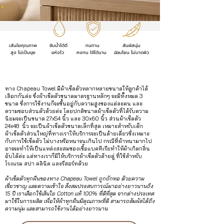
เส้นใยคุณภาพ
ซับน้ำได้ดี
ทนทาน
สัมผัสนุ่ม
สูง
ไม่เป็นขุย
แห้งไว
คงทน ใช้ได้นาน
อ่อนโยน ไม่บาดผิว
ทาง Chapeau Towel มีผ้าเช็ดตัวหลากหลายขนาดให้ลูกค้าได้
เลือกกันค่ะ ซึ่งผ้าเช็ดตัวขนาดมาตรฐานหลักๆ จะมีทั้งหมด 3
ขนาด ซึ่งการใช้งานก็จะขึ้นอยู่กับความสูงของแต่ละคน และ
ความชอบส่วนตัวด้วยค่ะ โดยปกติขนาดผ้าเช็ดตัวที่ได้รับความ
นิยมจะเป็นขนาด 27x54 นิ้ว และ 30x60 นิ้ว ส่วนผ้าเช็ดตัว
24x48 นิ้ว จะเป็นผ้าเช็ดตัวขนาดเล็กที่สุด เหมาะสำหรับเด็ก
ผ้าเช็ดตัวส่วนใหญ่ที่ทางเราให้บริการจะเป็นด้ายเดี่ยวซึ่งเหมาะ
กับการใช้เช็ดตัว ไม่บางหรือหนาจนเกินไป กรณีที่ผ้าหนามากไป
อาจจะทำให้เป็นแหล่งสะสมของเชื้อแบคทีเรียทำให้ผ้าเกิดกลิ่น
อับได้ค่ะ แต่ทางเราก็มีให้บริการผ้าเช็ดตัวด้ายคู่ ที่ใช้สำหรับ
โรงแรม สปา คลินิค และรีสอร์ทด้วย
ผ้าเช็ดตัวทุกผืนของทาง Chapeau Towel ถูกถักทอ ด้วยความ
เชี่ยวชาญ และความเข้าใจ สั่งสมประสบการณ์มาอย่างยาวนานถึง
15 ปี เราเลือกใช้เส้นใย Cotton แท้ 100% ที่ดีที่สุด จากต่างประเทศ
มาใช้ในการผลิต เพื่อให้ผ้าทุกผืนมีคุณภาพที่ดี สามารถสัมผัสได้ถึง
ความนุ่ม และสามารถใช้งานได้อย่างยาวนาน