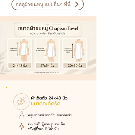
กดดูผ้าขนหนู แบบอื่นๆ ที่นี่
ผ้าเช็ดตัว 24x48 นิ้ว
ขนาดกะทัดรัด
คลุมจากหน้าอกถึงประมาณเข่า
เหมาะกับผู้หญิงรูปร่างเล็ก
หรือผู้ที่ชอบผ้าไม่หนัก