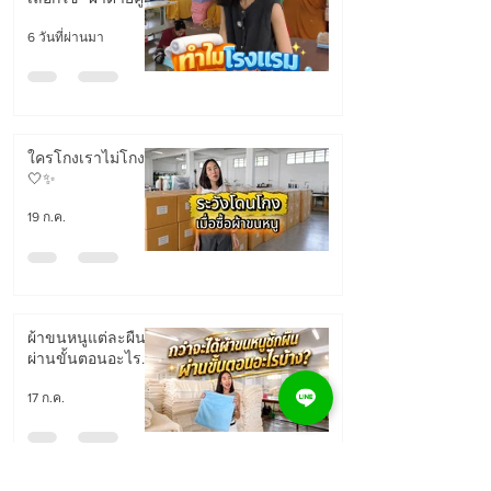
6 วันที่ผ่านมา
ใครโกงเราไม่โกง!!
🤍✨
19 ก.ค.
ผ้าขนหนูแต่ละผืน
ผ่านขั้นตอนอะไร
มาบ้าง
17 ก.ค.