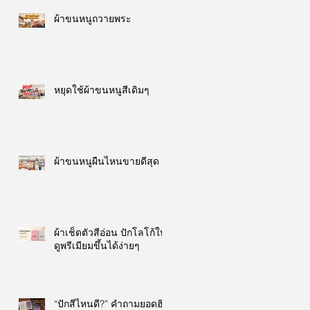
ผ้าขนหนูถวายพระ
หยุดใช้ผ้าขนหนูสีเดิมๆ
ผ้าขนหนูผืนไหนขายดีสุด
ผ้าเช็ดตัวสีอ่อน ปักโลโก้ให้
ดูพรีเมียมขึ้นได้ง่ายๆ
“ปักสีไหนดี?” คำถามยอดฮิต