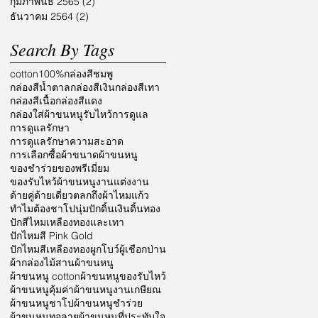
กุมภาพันธ์ 2565
(2)
2 กระทู้
ธันวาคม 2564
(2)
2 กระทู้
Search By Tags
cotton100%
กล่องสีชมพู
กล่องสีน้ำตาล
กล่องสีเงิน
กล่องสีเทา
กล่องสีเนื้อ
กล่องสีแดง
กล่องใส่ผ้าขนหนูรับไหว้
การดูแล
การดูแลรักษา
การดูแลรักษาความสะอาด
การเลือกซื้อผ้า
ขนาดผ้าขนหนู
ของชำร่วย
ของพรีเมี่ยม
ของรับไหว้ผ้าขนหนู
งานแต่งงาน
ด้ายคู่
ด้ายเดี่ยว
ตลก
ถึงผ้าไหมแก้ว
ทำไมต้องชาโป
นุ่ม
ปักดิ้นเงินดิ้นทอง
ปักสีไหมเหลืองทองและเทา
ปักไหมสี Pink Gold
ปักไหมสีเหลืองทอง
ผูกโบว์
ผู้เชือกป่าน
ผ้ากล่องไม้สาน
ผ้าขนหนู
ผ้าขนหนู cotton
ผ้าขนหนูของรับไหว้
ผ้าขนหนูคุ้มค่า
ผ้าขนหนูงานเกษียณ
ผ้าขนหนูชาโป
ผ้าขนหนูชำร่วย
ผ้าขนหนูทอลาย
ผ้าขนหนูที่ประทับใจ