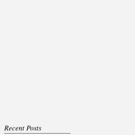
้
าก
Recent Posts