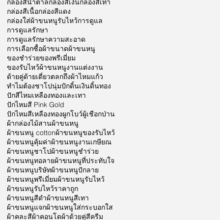
กล่องสีน้ำตาล
กล่องสีเงิน
กล่องสีเทา
กล่องสีเนื้อ
กล่องสีแดง
กล่องใส่ผ้าขนหนูรับไหว้
การดูแล
การดูแลรักษา
การดูแลรักษาความสะอาด
การเลือกซื้อผ้า
ขนาดผ้าขนหนู
ของชำร่วย
ของพรีเมี่ยม
ของรับไหว้ผ้าขนหนู
งานแต่งงาน
ด้ายคู่
ด้ายเดี่ยว
ตลก
ถึงผ้าไหมแก้ว
ทำไมต้องชาโป
นุ่ม
ปักดิ้นเงินดิ้นทอง
ปักสีไหมเหลืองทองและเทา
ปักไหมสี Pink Gold
ปักไหมสีเหลืองทอง
ผูกโบว์
ผู้เชือกป่าน
ผ้ากล่องไม้สาน
ผ้าขนหนู
ผ้าขนหนู cotton
ผ้าขนหนูของรับไหว้
ผ้าขนหนูคุ้มค่า
ผ้าขนหนูงานเกษียณ
ผ้าขนหนูชาโป
ผ้าขนหนูชำร่วย
ผ้าขนหนูทอลาย
ผ้าขนหนูที่ประทับใจ
ผ้าขนหนูบริษัท
ผ้าขนหนูปักลาย
ผ้าขนหนูพรีเมี่ยม
ผ้าขนหนูรับไหว้
ผ้าขนหนูรับไหว้ราคาถูก
ผ้าขนหนูสีดำ
ผ้าขนหนูสีเทา
ผ้าขนหนูแจก
ผ้าขนหนูใส่กระบอกใส
ผ้าคละสี
ผ้าคอนโด
ผ้าด้วยคู่สีครีม