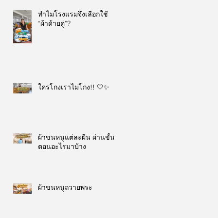
ทำไมโรงแรมจึงเลือกใช้
“ผ้าด้ายคู่”?
ใครโกงเราไม่โกง!! 🤍✨
ผ้าขนหนูแต่ละผืน ผ่านขั้น
ตอนอะไรมาบ้าง
ผ้าขนหนูถวายพระ