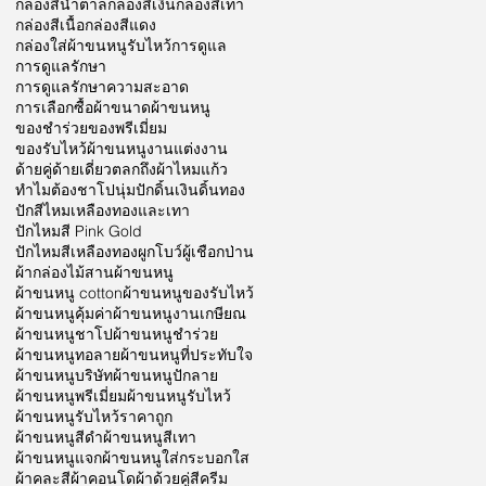
กล่องสีน้ำตาล
กล่องสีเงิน
กล่องสีเทา
กล่องสีเนื้อ
กล่องสีแดง
กล่องใส่ผ้าขนหนูรับไหว้
การดูแล
การดูแลรักษา
การดูแลรักษาความสะอาด
การเลือกซื้อผ้า
ขนาดผ้าขนหนู
ของชำร่วย
ของพรีเมี่ยม
ของรับไหว้ผ้าขนหนู
งานแต่งงาน
ด้ายคู่
ด้ายเดี่ยว
ตลก
ถึงผ้าไหมแก้ว
ทำไมต้องชาโป
นุ่ม
ปักดิ้นเงินดิ้นทอง
ปักสีไหมเหลืองทองและเทา
ปักไหมสี Pink Gold
ปักไหมสีเหลืองทอง
ผูกโบว์
ผู้เชือกป่าน
ผ้ากล่องไม้สาน
ผ้าขนหนู
ผ้าขนหนู cotton
ผ้าขนหนูของรับไหว้
ผ้าขนหนูคุ้มค่า
ผ้าขนหนูงานเกษียณ
ผ้าขนหนูชาโป
ผ้าขนหนูชำร่วย
ผ้าขนหนูทอลาย
ผ้าขนหนูที่ประทับใจ
ผ้าขนหนูบริษัท
ผ้าขนหนูปักลาย
ผ้าขนหนูพรีเมี่ยม
ผ้าขนหนูรับไหว้
ผ้าขนหนูรับไหว้ราคาถูก
ผ้าขนหนูสีดำ
ผ้าขนหนูสีเทา
ผ้าขนหนูแจก
ผ้าขนหนูใส่กระบอกใส
ผ้าคละสี
ผ้าคอนโด
ผ้าด้วยคู่สีครีม