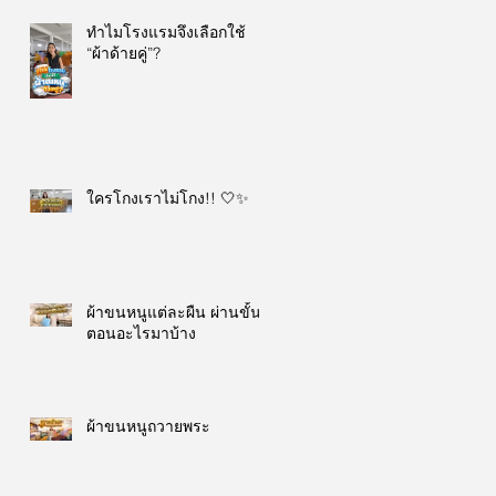
ทำไมโรงแรมจึงเลือกใช้
“ผ้าด้ายคู่”?
ใครโกงเราไม่โกง!! 🤍✨
ผ้าขนหนูแต่ละผืน ผ่านขั้น
ตอนอะไรมาบ้าง
ผ้าขนหนูถวายพระ