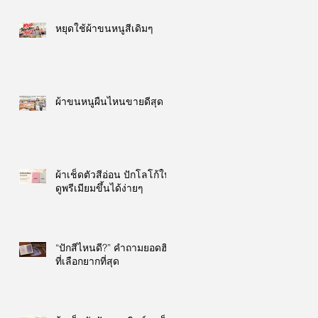
หยุดใช้ผ้าขนหนูสีเดิมๆ
ผ้าขนหนูผืนไหนขายดีสุด
ผ้าเช็ดตัวสีอ่อน ปักโลโก้ให้
ดูพรีเมียมขึ้นได้ง่ายๆ
“ปักสีไหนดี?” คำถามยอดฮิต
ที่เลือกยากที่สุด