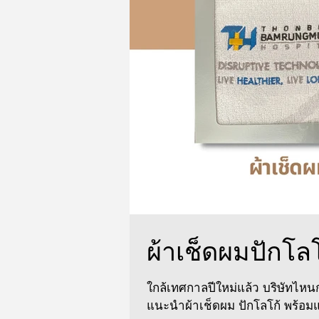
ผ้าเช็ดผมปักโล
ใกล้เทศกาลปีใหม่แล้ว บริษัทไห
แนะนำผ้าเช็ดผม ปักโลโก้ พร้อมแพ