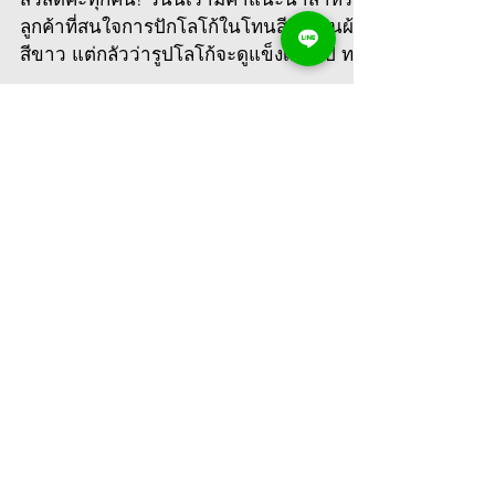
ผ้าสีขาวปักไหมสีเทาและ
กล่องชมพู
สวัสดีค่ะทุกคน! วันนี้เรามีคำแนะนำสำหรับ
ลูกค้าที่สนใจการปักโลโก้ในโทนสีเทาบนผ้า
สีขาว แต่กลัวว่ารูปโลโก้จะดูแข็งเกินไป ทาง
Chapeau Towel...
Featured Posts