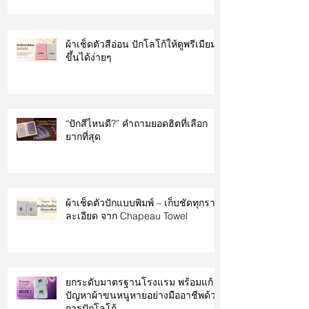
ผ้าเช็ดตัวสีอ่อน ปักโลโก้ให้ดูพรีเมียม
ขึ้นได้ง่ายๆ
“ปักสีไหนดี?” คำถามยอดฮิตที่เลือก
ยากที่สุด
ผ้าเช็ดตัวปักแบบพิมพ์ – เก็บชัดทุกราย
ละเอียด จาก Chapeau Towel
ยกระดับมาตรฐานโรงแรม พร้อมแก้
ปัญหาผ้าขนหนูหายอย่างมืออาชีพด้วย
การปักโลโก้