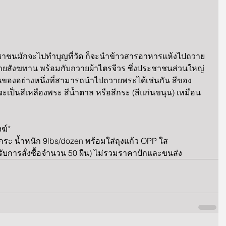
วายสังฆทาน พร้อมกับถวายผ้าไตรจีวร ซึ่งประชาชนส่วนใหญ่
เป็นของอย่างหนึ่งที่สามารถนำไปถวายพระได้เช่นกัน สีของ
จะเป็นสีเหลืองพระ สีน้ำตาล หรือสีกระ (สีแก่นขนุน) เหมือน
ฆ์*
ว สีกระ น้ำหนัก 9lbs/dozen พร้อมใส่ถุงแก้ว OPP ใส
บการสั่งซื้อจำนวน 50 ผืน) ไม่รวมราคาปักและขนส่ง