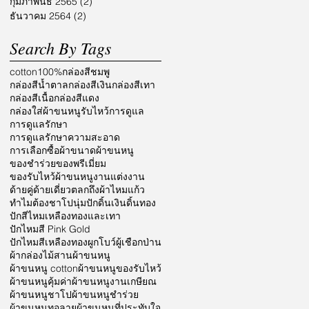
กุมภาพันธ์ 2565
(2)
2 กระทู้
ธันวาคม 2564
(2)
2 กระทู้
Search By Tags
cotton100%
กล่องสีชมพู
กล่องสีน้ำตาล
กล่องสีเงิน
กล่องสีเทา
กล่องสีเนื้อ
กล่องสีแดง
กล่องใส่ผ้าขนหนูรับไหว้
การดูแล
การดูแลรักษา
การดูแลรักษาความสะอาด
การเลือกซื้อผ้า
ขนาดผ้าขนหนู
ของชำร่วย
ของพรีเมี่ยม
ของรับไหว้ผ้าขนหนู
งานแต่งงาน
ด้ายคู่
ด้ายเดี่ยว
ตลก
ถึงผ้าไหมแก้ว
ทำไมต้องชาโป
นุ่ม
ปักดิ้นเงินดิ้นทอง
ปักสีไหมเหลืองทองและเทา
ปักไหมสี Pink Gold
ปักไหมสีเหลืองทอง
ผูกโบว์
ผู้เชือกป่าน
ผ้ากล่องไม้สาน
ผ้าขนหนู
ผ้าขนหนู cotton
ผ้าขนหนูของรับไหว้
ผ้าขนหนูคุ้มค่า
ผ้าขนหนูงานเกษียณ
ผ้าขนหนูชาโป
ผ้าขนหนูชำร่วย
ผ้าขนหนูทอลาย
ผ้าขนหนูที่ประทับใจ