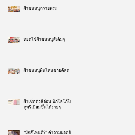
ผ้าขนหนูถวายพระ
หยุดใช้ผ้าขนหนูสีเดิมๆ
ผ้าขนหนูผืนไหนขายดีสุด
ผ้าเช็ดตัวสีอ่อน ปักโลโก้ให้
ดูพรีเมียมขึ้นได้ง่ายๆ
“ปักสีไหนดี?” คำถามยอดฮิต