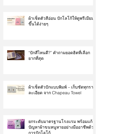
ผ้าเช็ดตัวสีอ่อน ปักโลโก้ให้ดูพรีเมียม
ขึ้นได้ง่ายๆ
“ปักสีไหนดี?” คำถามยอดฮิตที่เลือก
ยากที่สุด
ผ้าเช็ดตัวปักแบบพิมพ์ – เก็บชัดทุกราย
ละเอียด จาก Chapeau Towel
ยกระดับมาตรฐานโรงแรม พร้อมแก้
ปัญหาผ้าขนหนูหายอย่างมืออาชีพด้วย
การปักโลโก้