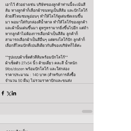
เอาไว้ ตัวอย่างเช่น บริษัทของลูกค้าท่านนี้จะเน้นสี
ส้ม ทางลูกค้าก็เลือกผ้าขนหนูเป็นสีส้ม และปักโลโก้
ด้วยสีไหมชมพูอ่อนๆ ทำให้โลโก้ดูเด่นชัดเจนขึ้น
มา พอมาใส่กับกล่องสีน้ำตาล ทำให้โลโก้ของลูกค้า
และผ้านั้นเด่นขึ้นมา ดูหรูหรามากยิ่งขึ้นไปอีก แต่ถ้า
หากลูกค้าไม่ต้องการเลือกผ้าเป็นสีส้ม ลูกค้าก็
สามารถเลือกผ้าเป็นสีอื่นๆ แต่ตรงโลโก้ปัก ลูกค้าก็
เลือกสีไหมปักที่เปนสีเดียวกับสีของบริษัทก็ได้ค่ะ
**รูปแบบผ้าเช็ดตัวสีส้มพร้อมปักโลโก้**
ผ้าเช็ดตัว 27x54 นิ้ว ด้ายเดี่ยว คละสี น้ำหนัก 
9lbs/dozen พร้อมปักโลโก้ และใส่กล่อง
ราคาประมาณ : 140 บาท (สำหรับการสั่งซื้อ
จำนวน 50 ผืน) ไม่รวมราคาปักและขนส่ง