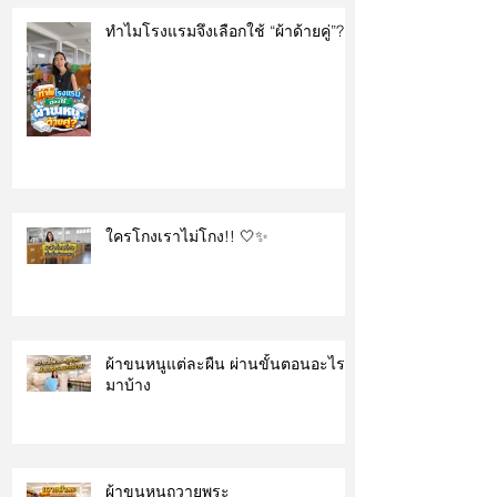
ทำไมโรงแรมจึงเลือกใช้ “ผ้าด้ายคู่”?
ใครโกงเราไม่โกง!! 🤍✨
ผ้าขนหนูแต่ละผืน ผ่านขั้นตอนอะไร
มาบ้าง
ผ้าขนหนูถวายพระ