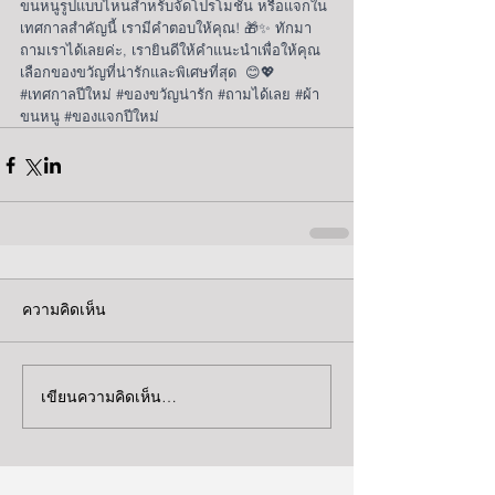
ขนหนูรูปแบบไหนสำหรับจัดโปรโมชัน หรือแจกใน
เทศกาลสำคัญนี้ เรามีคำตอบให้คุณ! 🎁✨ ทักมา
ถามเราได้เลยค่ะ, เรายินดีให้คำแนะนำเพื่อให้คุณ
เลือกของขวัญที่น่ารักและพิเศษที่สุด  😊💖  
#เทศกาลป
ีใหม่ 
#ของขว
ัญน่ารัก 
#ถามได
้เลย 
#ผ
้า
ขนหนู 
#ของแจกป
ีใหม่
ความคิดเห็น
เขียนความคิดเห็น…