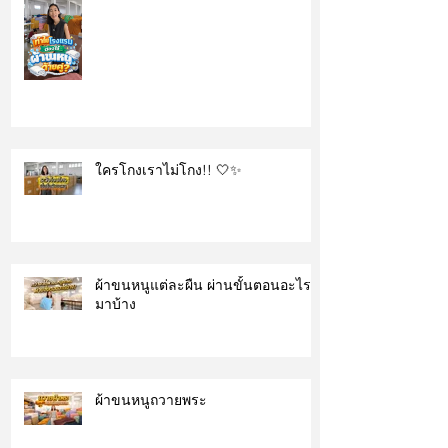
ใครโกงเราไม่โกง!! 🤍✨
ผ้าขนหนูแต่ละผืน ผ่านขั้นตอนอะไร
มาบ้าง
ผ้าขนหนูถวายพระ