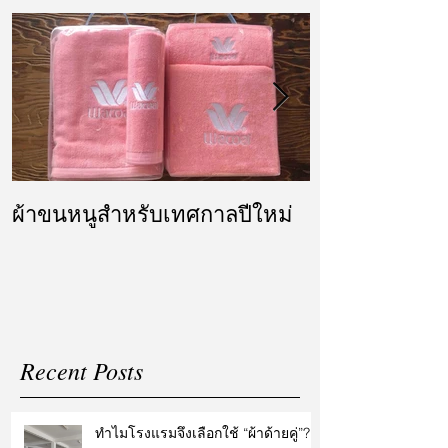
ผ้าขนหนูสำหรับเทศกาลปีใหม่
ผ้ารับไหว้ แล
แต่งงาน
Recent Posts
ทำไมโรงแรมจึงเลือกใช้ “ผ้าด้ายคู่”?