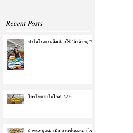
Recent Posts
ทำไมโรงแรมจึงเลือกใช้ “ผ้าด้ายคู่”?
ใครโกงเราไม่โกง!! 🤍✨
ผ้าขนหนูแต่ละผืน ผ่านขั้นตอนอะไร