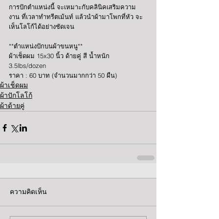
การปักตำแหน่งนี้ จะเหมาะกับคลินิคเสริมความ
งาน ที่เวลาทำทรีตเม้นท์ แล้วนำผ้ามาโพกที่หัว จะ
เห็นโลโก้ได้อย่างชัดเจน 
**ตำแหน่งปักบนผ้าขนหนู**
ผ้าเช็ดผม 15x30 นิ้ว ด้ายคู่ สี น้ำหนัก 
3.5lbs/dozen 
ราคา : 60 บาท (จำนวนมากกว่า 50 ผืน) 
ผ้าเช็ดผม
ผ้าปักโลโก้
ผ้าด้ายคู่
ความคิดเห็น