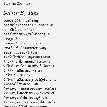
ธันวาคม 2564
(2)
2 กระทู้
Search By Tags
cotton100%
กล่องสีชมพู
กล่องสีน้ำตาล
กล่องสีเงิน
กล่องสีเทา
กล่องสีเนื้อ
กล่องสีแดง
กล่องใส่ผ้าขนหนูรับไหว้
การดูแล
การดูแลรักษา
การดูแลรักษาความสะอาด
การเลือกซื้อผ้า
ขนาดผ้าขนหนู
ของชำร่วย
ของพรีเมี่ยม
ของรับไหว้ผ้าขนหนู
งานแต่งงาน
ด้ายคู่
ด้ายเดี่ยว
ตลก
ถึงผ้าไหมแก้ว
ทำไมต้องชาโป
นุ่ม
ปักดิ้นเงินดิ้นทอง
ปักสีไหมเหลืองทองและเทา
ปักไหมสี Pink Gold
ปักไหมสีเหลืองทอง
ผูกโบว์
ผู้เชือกป่าน
ผ้ากล่องไม้สาน
ผ้าขนหนู
ผ้าขนหนู cotton
ผ้าขนหนูของรับไหว้
ผ้าขนหนูคุ้มค่า
ผ้าขนหนูงานเกษียณ
ผ้าขนหนูชาโป
ผ้าขนหนูชำร่วย
ผ้าขนหนูทอลาย
ผ้าขนหนูที่ประทับใจ
ผ้าขนหนูบริษัท
ผ้าขนหนูปักลาย